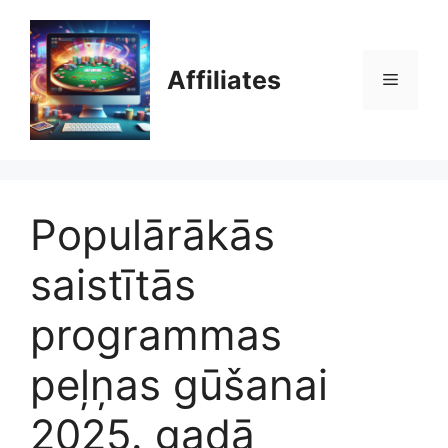
Doties
uz
saturu
Affiliates
Izvēlne
Populārākās
saistītās
programmas
peļņas gūšanai
2025. gadā