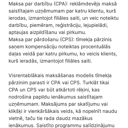
Maksa par darbību (CPA): reklāmdevējs maksā
saistītajam uzņēmumam par katru klientu, kurš
ierodas, izmantojot filiāles saiti, un veic noteiktu
darbību, piemēram, reģistrāciju, lejupielādi,
aptaujas aizpildīšanu vai pirkumu.
Maksa par pārdošanu (CPS): tīmekļa pārzinis
saņem kompensāciju noteiktas procentuālās
daļas veidā par katru pirkumu, ko veicis klients,
kurš ieradās, izmantojot filiāles saiti.
Visrentablākais maksāšanas modelis tīmekļa
pārzinim parasti ir CPA vai CPS. Turklāt tikai
CPA un CPS var būt atkārtoti rēķini, kas
nodrošina papildu ienākumus saistītajam
uzņēmumam. Maksājums par skatījumu vai
klikšķi ir vienkāršākais veids, kā nopelnīt naudu
vietnē, taču tie rada daudz mazākus
ienākumus. Saistīto programmu salīdzinājumu