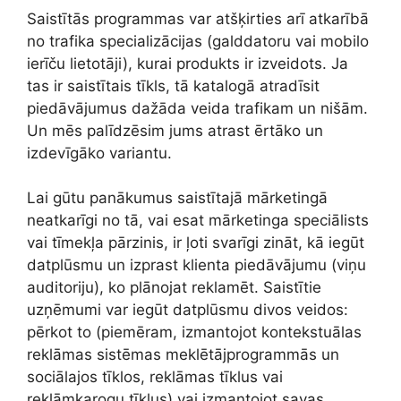
Saistītās programmas var atšķirties arī atkarībā
no trafika specializācijas (galddatoru vai mobilo
ierīču lietotāji), kurai produkts ir izveidots. Ja
tas ir saistītais tīkls, tā katalogā atradīsit
piedāvājumus dažāda veida trafikam un nišām.
Un mēs palīdzēsim jums atrast ērtāko un
izdevīgāko variantu.
Lai gūtu panākumus saistītajā mārketingā
neatkarīgi no tā, vai esat mārketinga speciālists
vai tīmekļa pārzinis, ir ļoti svarīgi zināt, kā iegūt
datplūsmu un izprast klienta piedāvājumu (viņu
auditoriju), ko plānojat reklamēt. Saistītie
uzņēmumi var iegūt datplūsmu divos veidos:
pērkot to (piemēram, izmantojot kontekstuālas
reklāmas sistēmas meklētājprogrammās un
sociālajos tīklos, reklāmas tīklus vai
reklāmkarogu tīklus) vai izmantojot savas