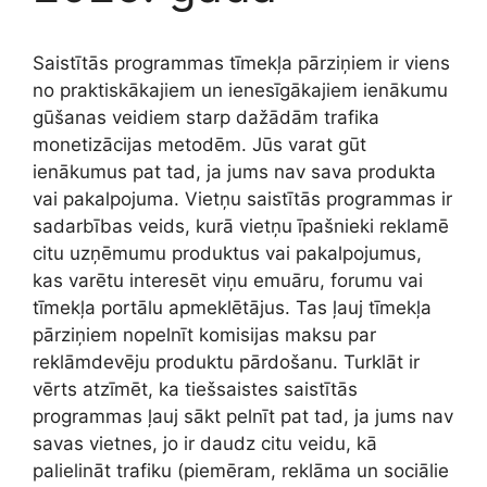
Saistītās programmas tīmekļa pārziņiem ir viens
no praktiskākajiem un ienesīgākajiem ienākumu
gūšanas veidiem starp dažādām trafika
monetizācijas metodēm. Jūs varat gūt
ienākumus pat tad, ja jums nav sava produkta
vai pakalpojuma. Vietņu saistītās programmas ir
sadarbības veids, kurā vietņu īpašnieki reklamē
citu uzņēmumu produktus vai pakalpojumus,
kas varētu interesēt viņu emuāru, forumu vai
tīmekļa portālu apmeklētājus. Tas ļauj tīmekļa
pārziņiem nopelnīt komisijas maksu par
reklāmdevēju produktu pārdošanu. Turklāt ir
vērts atzīmēt, ka tiešsaistes saistītās
programmas ļauj sākt pelnīt pat tad, ja jums nav
savas vietnes, jo ir daudz citu veidu, kā
palielināt trafiku (piemēram, reklāma un sociālie