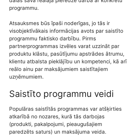
dalās savā reālajā pieredzē darbā ar konkrētu
programmu.
Atsauksmes būs īpaši noderīgas, jo tās ir
visobjektīvākais informācijas avots par saistīto
programmu faktisko darbību. Pirms
partnerprogrammas izvēles varat uzzināt par
produktu klāstu, pasūtījumu apstrādes ātrumu,
klientu atbalsta pieklājību un kompetenci, kā arī
reālo ainu par maksājumiem saistītajiem
uzņēmumiem.
Saistīto programmu veidi
Populāras saistītās programmas var atšķirties
atkarībā no nozares, kurā tās darbojas
(produkti, pakalpojumi, pieaugušajiem
paredzēts saturs) un maksājuma veida.