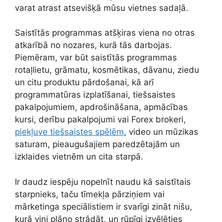
varat atrast atsevišķā mūsu vietnes sadaļā.
Saistītās programmas atšķiras viena no otras
atkarībā no nozares, kurā tās darbojas.
Piemēram, var būt saistītās programmas
rotaļlietu, grāmatu, kosmētikas, dāvanu, ziedu
un citu produktu pārdošanai, kā arī
programmatūras izplatīšanai, tiešsaistes
pakalpojumiem, apdrošināšana, apmācības
kursi, derību pakalpojumi vai Forex brokeri,
piekļuve tiešsaistes spēlēm
, video un mūzikas
saturam, pieaugušajiem paredzētajām un
izklaides vietnēm un cita starpā.
Ir daudz iespēju nopelnīt naudu kā saistītais
starpnieks, taču tīmekļa pārziņiem vai
mārketinga speciālistiem ir svarīgi zināt nišu,
kurā viņi plāno strādāt, un rūpīgi izvēlēties