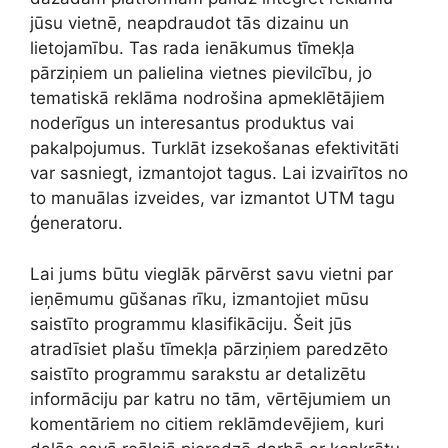
jūsu vietnē, neapdraudot tās dizainu un
lietojamību. Tas rada ienākumus tīmekļa
pārziņiem un palielina vietnes pievilcību, jo
tematiskā reklāma nodrošina apmeklētājiem
noderīgus un interesantus produktus vai
pakalpojumus. Turklāt izsekošanas efektivitāti
var sasniegt, izmantojot tagus. Lai izvairītos no
to manuālas izveides, var izmantot UTM tagu
ģeneratoru.
Lai jums būtu vieglāk pārvērst savu vietni par
ieņēmumu gūšanas rīku, izmantojiet mūsu
saistīto programmu klasifikāciju. Šeit jūs
atradīsiet plašu tīmekļa pārziņiem paredzēto
saistīto programmu sarakstu ar detalizētu
informāciju par katru no tām, vērtējumiem un
komentāriem no citiem reklāmdevējiem, kuri